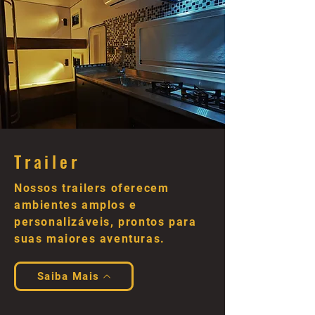
Trailer
Nossos trailers oferecem
ambientes amplos e
personalizáveis, prontos para
suas maiores aventuras.
Saiba Mais