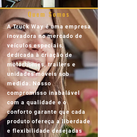
Quem Somos
A Truck Way é uma empresa
inovadora no mercado de
veículos especiais,
dedicada à criação de
motorhomes, trailers e
unidades móveis sob
medida. Nosso
compromisso inabalável
com a qualidade e o
conforto garante que cada
produto ofereça a liberdade
e flexibilidade desejadas