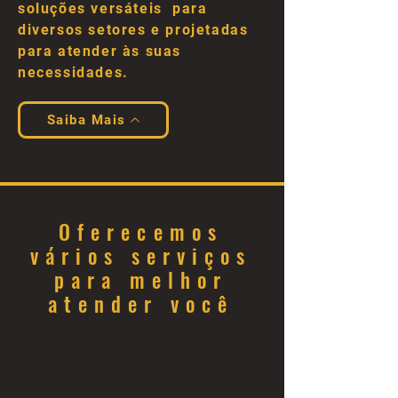
soluções versáteis para
diversos setores e projetadas
para atender às suas
necessidades.
Saiba Mais
Oferecemos
vários serviços
para melhor
atender você