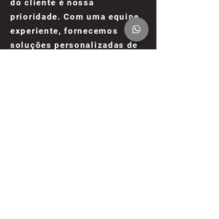
do cliente é nossa
prioridade. Com uma equipe
experiente, fornecemos
soluções personalizadas de
alta qualidade que atendem
aos mais altos padrões.
Materiais de Alta
Qualidade
Na Truck Way, acreditamos
que a qualidade dos
materiais é fundamental para
um produto excepcional. Por
isso, selecionamos apenas