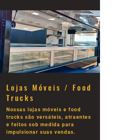
Lojas Móveis / Food
Trucks
Nossas lojas móveis e food
trucks são versáteis, atraentes
e feitos sob medida para
impulsionar suas vendas.