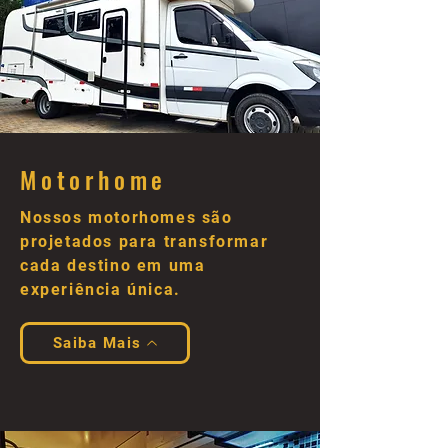
Motorhome
Nossos motorhomes são
projetados para transformar
cada destino em uma
experiência única.
Saiba Mais