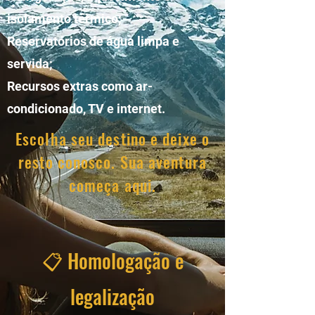
isolamento térmico;
Reservatórios de água limpa e
servida;
Recursos extras como ar-
condicionado, TV e internet.
Escolha seu destino e deixe o
resto conosco. Sua aventura
começa aqui.
📋 Homologação e
legalização