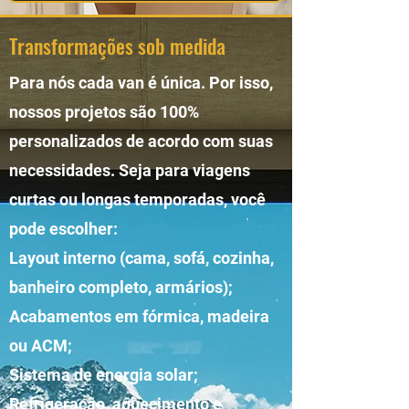
Transformações sob medida
Para nós cada van é única. Por isso,
nossos projetos são 100%
personalizados de acordo com suas
necessidades. Seja para viagens
curtas ou longas temporadas, você
pode escolher:
Layout interno (cama, sofá, cozinha,
banheiro completo, armários);
Acabamentos em fórmica, madeira
ou ACM;
Sistema de energia solar;
Refrigeração, aquecimento e