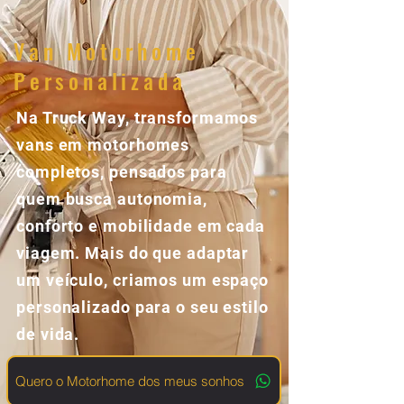
Van Motorhome
Personalizada
Na Truck Way, transformamos
vans em motorhomes
completos, pensados para
quem busca autonomia,
conforto e mobilidade em cada
viagem. Mais do que adaptar
um veículo, criamos um espaço
personalizado para o seu estilo
de vida.
Quero o Motorhome dos meus sonhos