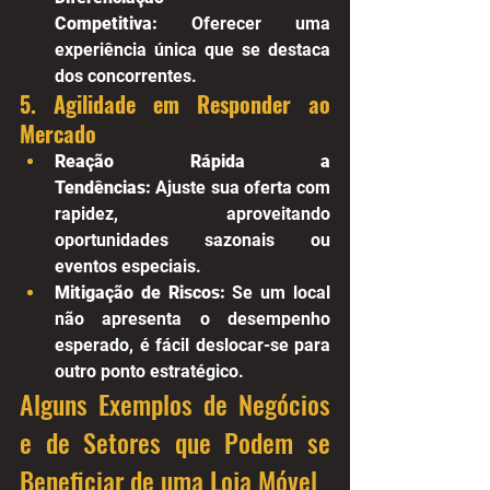
Competitiva:
 Oferecer uma 
experiência única que se destaca 
dos concorrentes.
5. Agilidade em Responder ao 
Mercado
Reação Rápida a 
Tendências:
 Ajuste sua oferta com 
rapidez, aproveitando 
oportunidades sazonais ou 
eventos especiais.
Mitigação de Riscos:
 Se um local 
não apresenta o desempenho 
esperado, é fácil deslocar-se para 
outro ponto estratégico.
Alguns Exemplos de Negócios 
e de Setores que Podem se 
Beneficiar de uma Loja Móvel