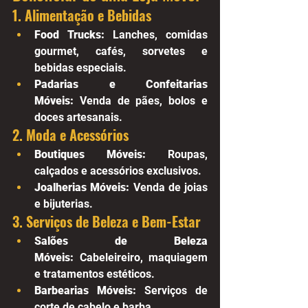
1. Alimentação e Bebidas
Food Trucks:
 Lanches, comidas 
gourmet, cafés, sorvetes e 
bebidas especiais.
Padarias e Confeitarias 
Móveis:
 Venda de pães, bolos e 
doces artesanais.
2. Moda e Acessórios
Boutiques Móveis:
 Roupas, 
calçados e acessórios exclusivos.
Joalherias Móveis:
 Venda de joias 
e bijuterias.
3. Serviços de Beleza e Bem-Estar
Salões de Beleza 
Móveis:
 Cabeleireiro, maquiagem 
e tratamentos estéticos.
Barbearias Móveis:
 Serviços de 
corte de cabelo e barba.