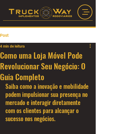
Post
4 min de leitura
Como uma Loja Móvel Pode
Revolucionar Seu Negócio: O
Guia Completo
Saiba como a inovação e mobilidade 
podem impulsionar sua presença no 
mercado e interagir diretamente 
com os clientes para alcançar o 
sucesso nos negócios.