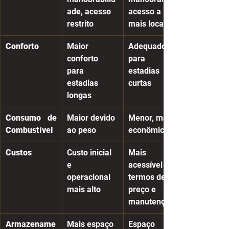
ade, acesso 
acesso a 
restrito
mais locais
Conforto
Maior 
Adequado 
conforto 
para 
para 
estadias 
estadias 
curtas
longas
Consumo de 
Maior devido 
Menor, mais 
Combustível
ao peso
econômico
Custos
Custo inicial 
Mais 
e 
acessível em 
operacional 
termos de 
mais alto
preço e 
manutenção
Armazename
Mais espaço 
Espaço 