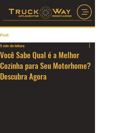
Post
5 min de leitura
Você Sabe Qual é a Melhor
Cozinha para Seu Motorhome?
Descubra Agora