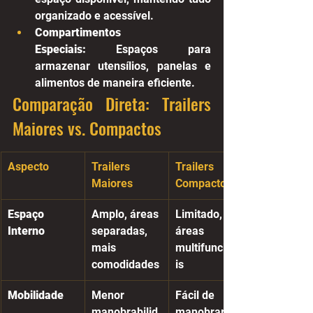
organizado e acessível.
Compartimentos 
Especiais:
 Espaços para 
armazenar utensílios, panelas e 
alimentos de maneira eficiente.
Comparação Direta: Trailers 
Maiores vs. Compactos
Aspecto
Trailers 
Trailers 
Maiores
Compactos
Espaço 
Amplo, áreas 
Limitado, 
Interno
separadas, 
áreas 
mais 
multifunciona
comodidades
is
Mobilidade
Menor 
Fácil de 
manobrabilid
manobrar, 