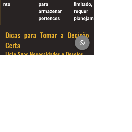
nto
para 
limitado, 
armazenar 
requer 
pertences
planejamento
Dicas para Tomar a Decisão 
Certa
Liste Suas Necessidades e Desejos
	Faça uma lista detalhada do que 
é obrigatório e do que seria um 
diferencial. Isso ajudará a determinar 
o tamanho mínimo necessário do 
trailer.
Considere o Layout e as 
Funcionalidades
	Pense se você prefere uma 
cozinha interna ou externa e quais 
funcionalidades são essenciais para o 