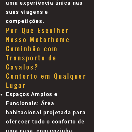
uma experiência única nas
suas viagens e
competições.
Por Que Escolher
Nosso Motorhome
Caminhão com
Transporte de
Cavalos?
Conforto em Qualquer
Lugar
Espaços Amplos e
Funcionais: Área
habitacional projetada para
oferecer todo o conforto de
uma casa, com cozinha