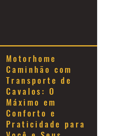
Motorhome
Caminhão com
Transporte de
Cavalos: O
Máximo em
Conforto e
Praticidade para
Você e Seus