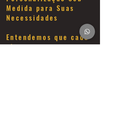
Medida para Suas
Necessidades
Entendemos que cada
cliente possui
necessidades e
preferências únicas.
Por isso, oferecemos
personalização
completa do seu
motorhome:
Layout Interno: Configure os
espaços conforme suas
prioridades, seja para mais