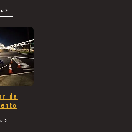
is
or de
mento
is