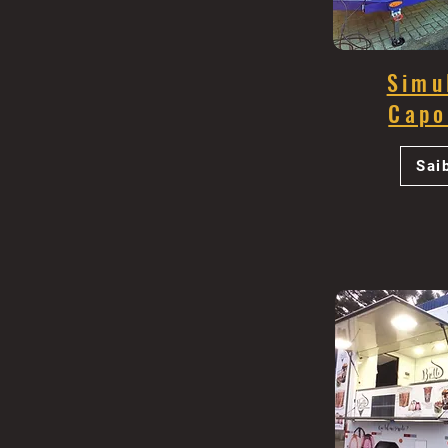
Simu
Capo
Sai