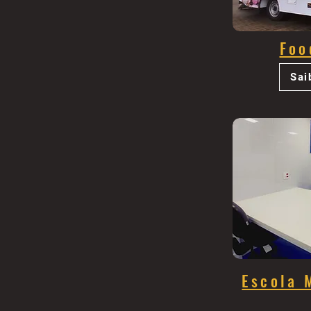
Foo
Sai
Escola 