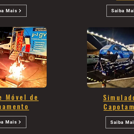
ba Mais
Saiba Ma
e Móvel de
Simulad
namento
Capota
ba Mais
Saiba Ma