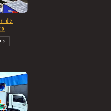
r de
to
s