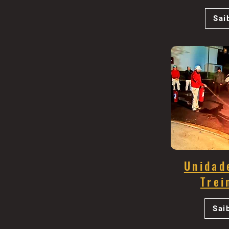
Sai
Unidad
Trei
Sai