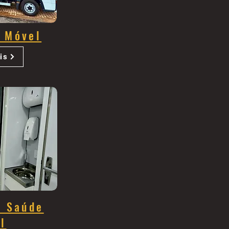
a Móvel
is
e Saúde
l