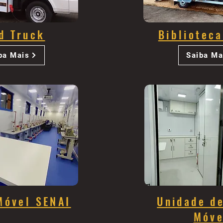
d Truck
Bibliotec
ba Mais
Saiba Ma
Móvel SENAI
Unidade d
Móve