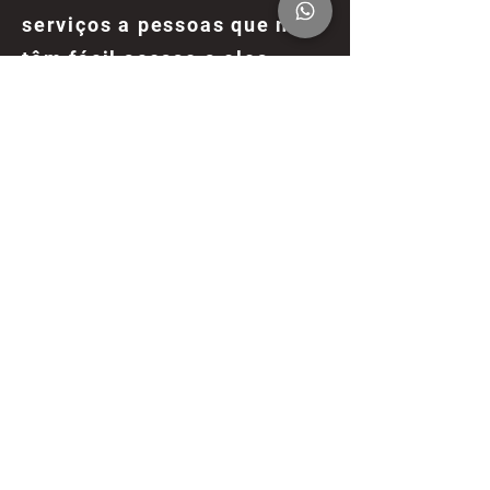
serviços a pessoas que não
têm fácil acesso a eles.
Redução de Custos
Economia Operacional:
Menores custos em
comparação com a abertura
de novas unidades fixas.
Eficiência: Otimize
recursos, atendendo em
locais com maior demanda.
Diferenciação no
Mercado
Inovação: Destaque-se da
concorrência com uma