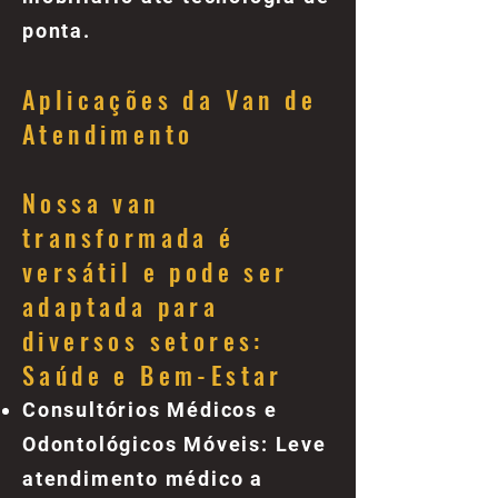
ponta.
Aplicações da Van de
Atendimento
Nossa van
transformada é
versátil e pode ser
adaptada para
diversos setores:
Saúde e Bem-Estar
Consultórios Médicos e
Odontológicos Móveis: Leve
atendimento médico a