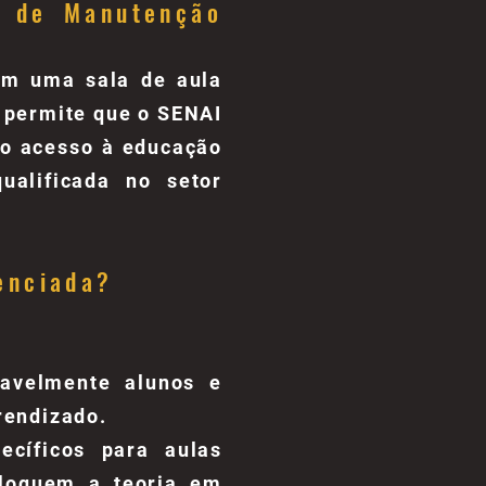
s de Manutenção
em uma sala de aula
 permite que o SENAI
o o acesso à educação
ualificada no setor
enciada?
tavelmente alunos e
rendizado.
ecíficos para aulas
oloquem a teoria em