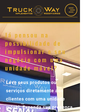
Já pensou na
possibilidade de
impulsionar o seu
negócio com uma
unidade móvel?
Leve seus produtos ou
serviços diretamente aos
clientes com uma unidade
móvel. Expanda sua presença