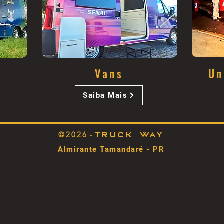
Vans
Un
Saiba Mais
©2026
-
truck Way
Almirante Tamandaré - PR